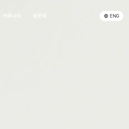
커뮤니티
동문회
ENG
발전기금
행정팀
AI-환경 프로그램
환경인턴십프로그램
동문 뉴스
프로그램 소개
소식
박사자격시험
모집 및 운영 요강
참여 연구실
장학
활동 모습