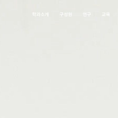
학과소개
구성원
연구
교육
오시는길
명예교수
BK21
교과과정
DESE 뉴스
행사
교육연구단장 인사말
학과
예정 행사
입학
경
단
교육연구단 구성
지난 행사
사업내용
졸업
신청서&보고서
자료실
기부릴레이