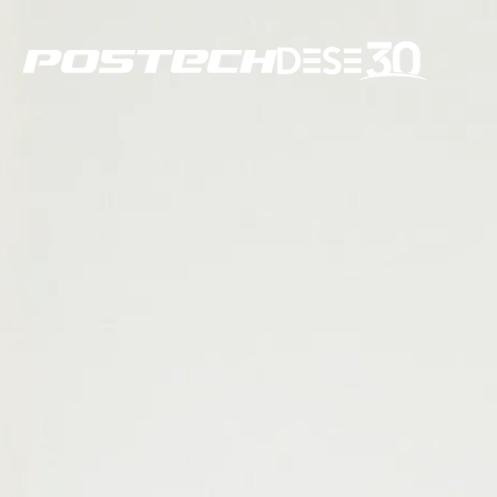
학과소개
구성원
연구
교육
커뮤니티
동문회
환경공학부란?
교수진
연구분야
학사일정
공지사항
동문회 소개
About DESE
Member
Research
Education
Community
Alumni Association
학과소개
전임교수
수처리/에너지
일반공지
회장 인사말
환경융합부전공
연구분야
겸임교수
기후변화/지구환
초빙공고
조직도 및 임원 명
비전
연구교수
환경소재
세미나 및 행사
가입신청
학위수여절차
연혁
외부겸직교수
현황
FAQ
자료실
갤러리