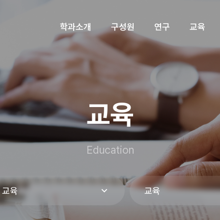
학과소개
구성원
연구
교육
오시는길
명예교수
BK21
교과과정
DESE 뉴스
행사
교육
교육연구단장 인사말
학과
예정 행사
입학
경
단
교육연구단 구성
지난 행사
Education
사업내용
졸업
신청서&보고서
자료실
교육
교육
기부릴레이