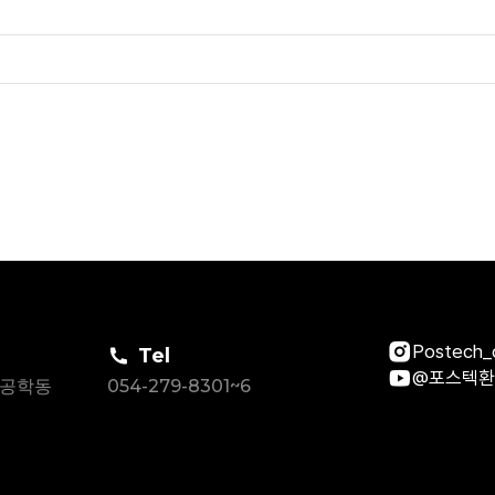
Postech_
Tel
@포스텍
경공학동
054-279-8301~6