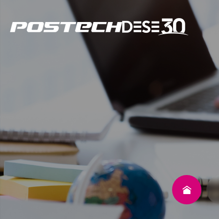
학과소개
구성원
연구
교육
커뮤니티
동문회
환경공학부란?
교수진
연구분야
학사일정
공지사항
동문회 소개
About DESE
Member
Research
Education
Community
Alumni Association
학과소개
전임교수
수처리/에너지
일반공지
회장 인사말
환경융합부전공
연구분야
겸임교수
기후변화/지구환
초빙공고
조직도 및 임원 명
비전
연구교수
환경소재
세미나 및 행사
가입신청
학위수여절차
연혁
외부겸직교수
현황
FAQ
자료실
갤러리