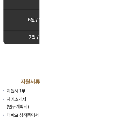
인터넷, 포스터, 방
지원서 접수 마감 : E-ma
5월 / 11월
참여대상자 확정 및 발표 :
7월 / 1월
연구참여 : 방학 중 (4주
지원서류
지원서 1부
자기소개서
(연구계획서)
대학교 성적증명서