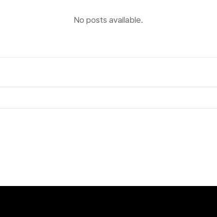
No posts available.