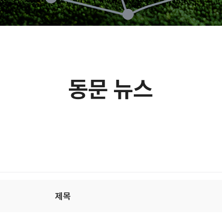
참여하기
참여현황
동문 뉴스
제목