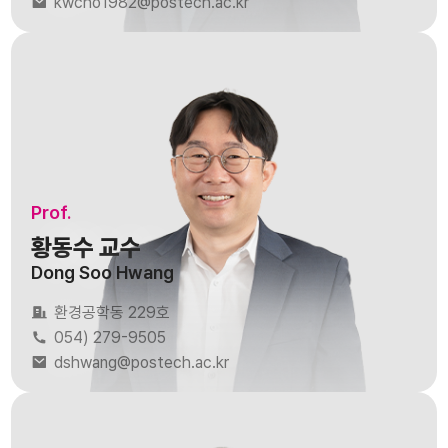
kwcho1982@postech.ac.kr
Prof.
황동수 교수
Dong Soo Hwang
환경공학동 229호
054) 279-9505
dshwang@postech.ac.kr