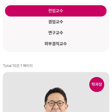
전임교수
겸임교수
연구교수
외부겸직교수
Total 10건
1 페이지
학과장